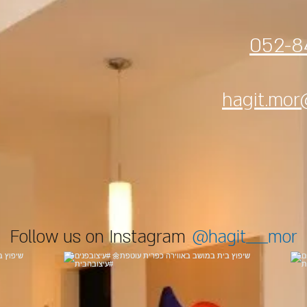
052-8
hagit.mor
Follow us on Instagram
@hagit____mor