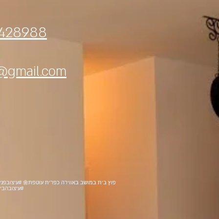
428988
@gmail.com